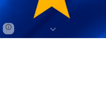
Il progetto Rivelio.it è realizzato grazie ai
Fondi europei della Regione Emilia-
Romagna e della Regione Marche
.
Approfondisci cosa ci hanno permesso di
fare le Regioni, grazie al loro sostengo.